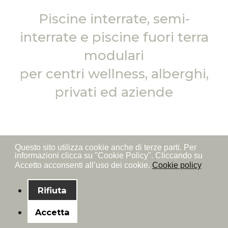
Piscine interrate, semi-
interrate e piscine fuori terra
modulari
per centri wellness, alberghi,
privati ed aziende
L'innovativa linea di
piscine fuori terra
Questo sito utilizza cookie anche di terze parti. Per
Aquilani Pronto Pools offre un'enorme serie
informazioni clicca su "Cookie Policy". Cliccando su
Accetto acconsenti all’uso dei cookie.
Cookie policy
di vantaggi per chi ha in mente di realizzare
piscine fuori terra / sopraelevate, interrate o
Rifiuta
seminterrate. Anni di studio e test hanno
portato alla realizzazione di un pratico e
Accetta
robusto sistema modulare facile e veloce da