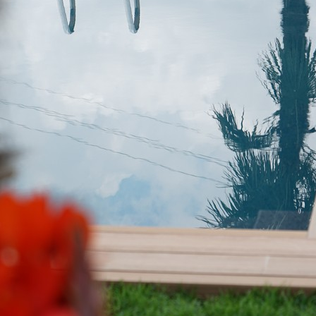
1
2
3
ida Gratuita
Story: