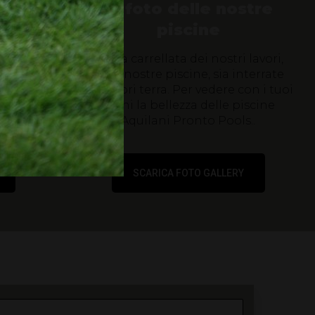
a nuova
le foto delle nostre
piscine
à in pochi
DUna carrellata dei nostri lavori,
 che c'è da
delle nostre piscine, sia interrate
re la tua
che fuori terra. Per vedere con i tuoi
ua piscina
occhi la bellezza delle piscine
a...
Aquilani Pronto Pools..
SCARICA FOTO GALLERY