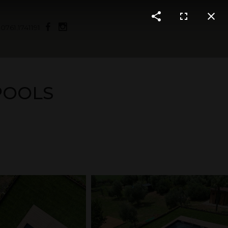
|
0761.1741191
POOLS