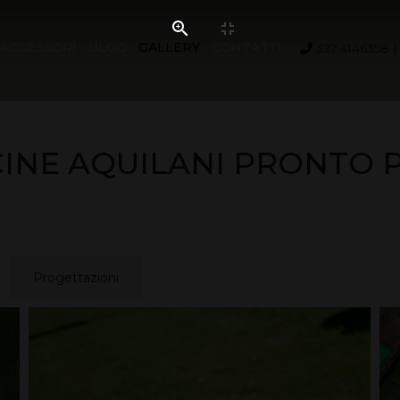
ACCESSORI
BLOG
GALLERY
CONTATTI
327.4146358
CINE AQUILANI PRONTO 
Progettazioni