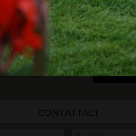
ine Interrate e
dal nulla alla tu
Fuoriterra
piscina!
sul mondo delle piscine,
Dal progetto alla realt
ientarvi e capire, ma
step! Scopri tutto quello
o p
er non dover mai dire:
sapere su come realizza
lo avessi saputo prima”
piscina interrata o la t
fuori terra dal null
SCARICA GUIDA
SCARICA STORY
CONTATTACI