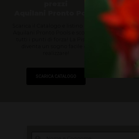
prezzi
Pisc
Aquilani Pronto Pools
Scarica il Catalogo e listino prezzi
Una guida 
Aquilani Pronto Pools e scoprine
per or
tutti i punti di forza!
La Piscina
soprattutt
diventa un sogno facile da
“ah… se 
realizzare!
SCARICA CATALOGO