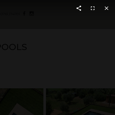
|
0761.1741191
POOLS