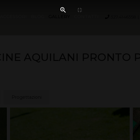
ACCESSORI
BLOG
GALLERY
CONTATTI
327.4146358
CINE AQUILANI PRONTO 
Progettazioni