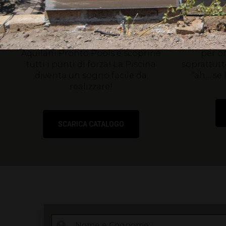
prezzi
Pisc
Aquilani Pronto Pools
Scarica il Catalogo e listino prezzi
Una guida 
Aquilani Pronto Pools e scoprine
per or
tutti i punti di forza!
La Piscina
soprattutt
diventa un sogno facile da
“ah… se 
realizzare!
SCARICA CATALOGO