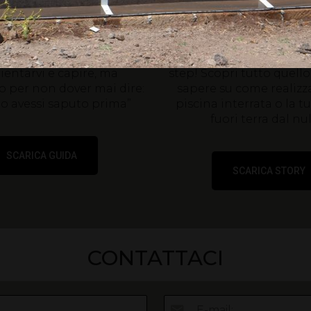
ine Interrate e
dal nulla alla tu
Fuoriterra
piscina!
sul mondo delle piscine,
Dal progetto alla realt
ientarvi e capire, ma
step! Scopri tutto quello
o p
er non dover mai dire:
sapere su come realizza
lo avessi saputo prima”
piscina interrata o la t
fuori terra dal null
SCARICA GUIDA
SCARICA STORY
CONTATTACI