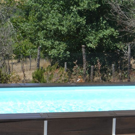
1
2
3
ida Gratuita
Story: