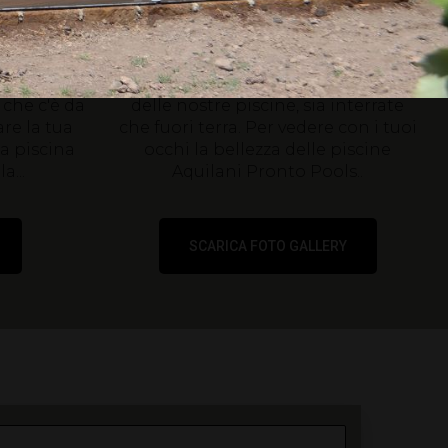
a nuova
le foto delle nostre
piscine
à in pochi
DUna carrellata dei nostri lavori,
 che c'è da
delle nostre piscine, sia interrate
re la tua
che fuori terra. Per vedere con i tuoi
ua piscina
occhi la bellezza delle piscine
a...
Aquilani Pronto Pools..
SCARICA FOTO GALLERY