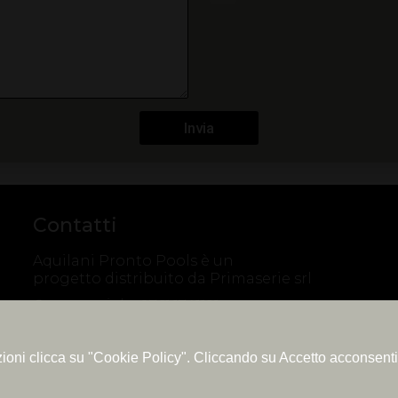
Invia
Contatti
Aquilani Pronto Pools è un
progetto distribuito da Primaserie srl
Commerciale:
0761.1741191
Amministrazione:
0761.461644
E-mail:
ufficiovendite@aquilaniprontopools.it
azioni clicca su "Cookie Policy". Cliccando su Accetto acconsenti
Whatsapp:
+39 327.4146358