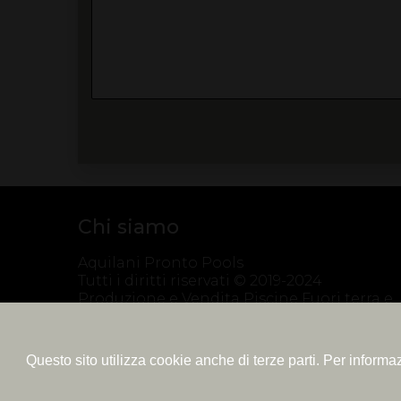
Chi siamo
Aquilani Pronto Pools
Tutti i diritti riservati © 2019-2024
Produzione e Vendita Piscine Fuori terra e
interrate totalmente fatte in Italia
P. iva: IT02179020561
Questo sito utilizza cookie anche di terze parti. Per inform