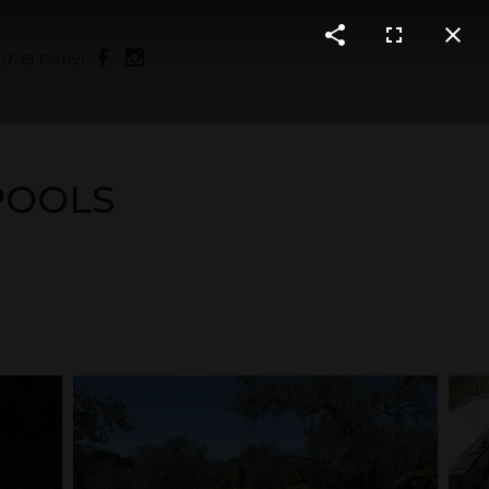
|
0761.1741191
POOLS