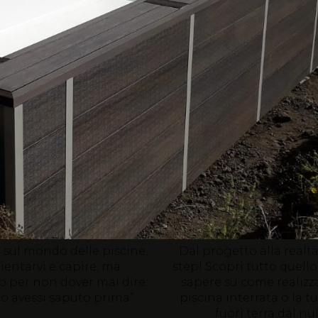
1
2
ida Gratuita
Story:
ine Interrate e
dal nulla alla tu
Fuoriterra
piscina!
sul mondo delle piscine,
Dal progetto alla realt
ientarvi e capire, ma
step! Scopri tutto quello
o p
er non dover mai dire:
sapere su come realizza
lo avessi saputo prima”
piscina interrata o la t
fuori terra dal null