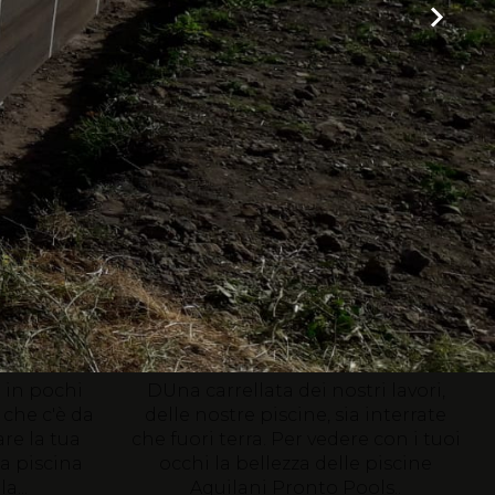
Foto-Gallery
a nuova
le foto delle nostre
piscine
à in pochi
DUna carrellata dei nostri lavori,
 che c'è da
delle nostre piscine, sia interrate
re la tua
che fuori terra. Per vedere con i tuoi
ua piscina
occhi la bellezza delle piscine
a...
Aquilani Pronto Pools..